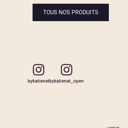
TOUS NOS PRODUITS
bykatienat
bykatienat_open