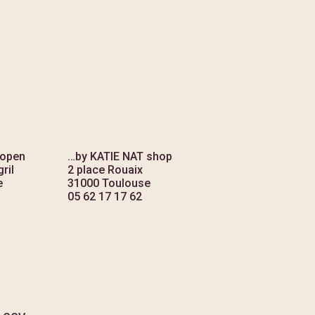
 open
…by KATIE NAT shop
ril
2 place Rouaix
e
31000 Toulouse
05 62 17 17 62