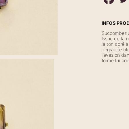
INFOS PRO
Succombez a
Issue de la 
laiton doré à
dégradée bleu
l’évasion dan
forme lui co