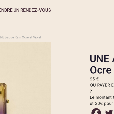
ENDRE UN RENDEZ-VOUS
NE Bague Rain Ocre et Violet
UNE 
Ocre 
95
€
OU PAYER 
?
Le montant t
et 30€ pour