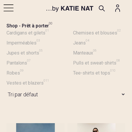
00
Shop - Prêt à porter
01
02
Cardigans et gilets
Chemises et blouses
03
04
Imperméables
Jeans
05
06
Jupes et shorts
Manteaux
07
08
Pantalons
Pulls et sweat-shirts
09
010
Robes
Tee-shirts et tops
011
Vestes et blazers