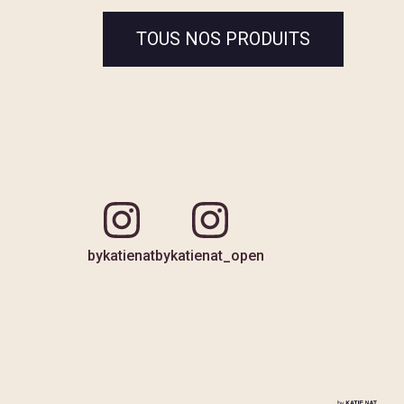
TOUS NOS PRODUITS
bykatienat
bykatienat_open