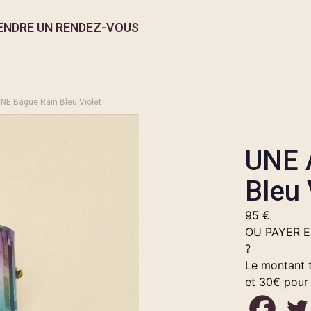
ENDRE UN RENDEZ-VOUS
NE Bague Rain Bleu Violet
UNE 
Bleu 
95
€
OU PAYER 
?
Le montant t
et 30€ pour