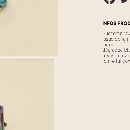
INFOS PRO
Succombez a
Issue de la 
laiton doré à
dégradée bleu
l’évasion dan
forme lui co