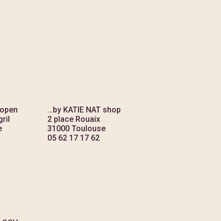
 open
…by KATIE NAT shop
ril
2 place Rouaix
e
31000 Toulouse
05 62 17 17 62