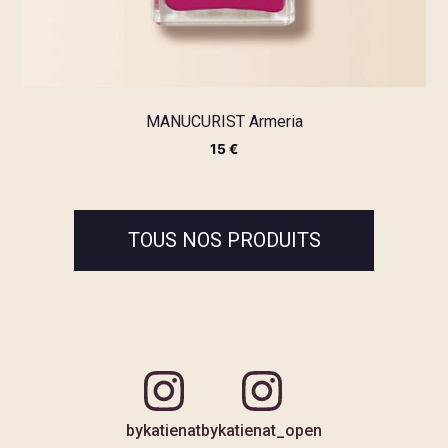
MANUCURIST Armeria
15
€
TOUS NOS PRODUITS
bykatienat
bykatienat_open