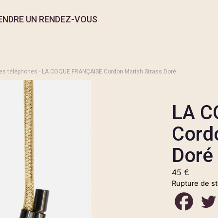
ENDRE UN RENDEZ-VOUS
es téléphones
- LA COQUE FRANÇAISE Cordon Mariah Strass Doré
LA C
Cord
Doré
45
€
Rupture de s