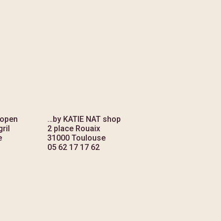
 open
…by KATIE NAT shop
ril
2 place Rouaix
e
31000 Toulouse
05 62 17 17 62