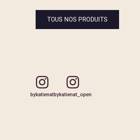
TOUS NOS PRODUITS
bykatienat
bykatienat_open