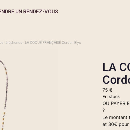
ENDRE UN RENDEZ-VOUS
es téléphones
- LA COQUE FRANÇAISE Cordon Elyo
LA C
Cord
75
€
En stock
OU PAYER 
?
Le montant t
et 30€ pour