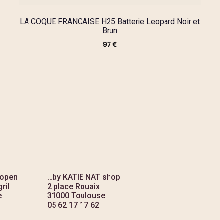
LA COQUE FRANCAISE H25 Batterie Leopard Noir et
Brun
97
€
 open
…by KATIE NAT shop
ril
2 place Rouaix
e
31000 Toulouse
05 62 17 17 62