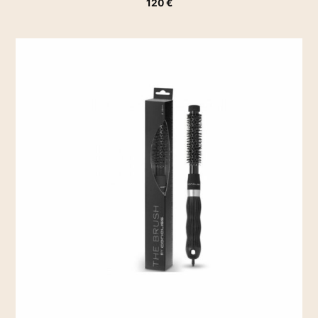
120
€