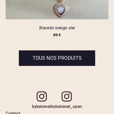
Bracelet orange star
89
€
TOUS NOS PRODUITS
bykatienat
bykatienat_open
Contact