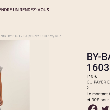
ENDRE UN RENDEZ-VOUS
horts
- BY-BAR E26 Jupe Reva 1603 Navy Blue
BY-B
1603
140
€
OU PAYER 
?
Le montant t
et 30€ pour