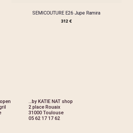
SEMICOUTURE E26 Jupe Ramira
312
€
 open
…by KATIE NAT shop
ril
2 place Rouaix
e
31000 Toulouse
05 62 17 17 62