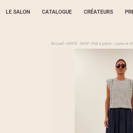
LE SALON
CATALOGUE
CRÉATEURS
PR
Accueil
-
VENTE
-
SHOP
-
Prêt à porter
-
Jupes et s