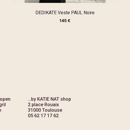
DEDIKATE Veste PAUL Noire
145
€
 open
…by KATIE NAT shop
ril
2 place Rouaix
e
31000 Toulouse
05 62 17 17 62