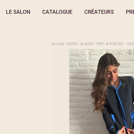
LE SALON
CATALOGUE
CRÉATEURS
PR
Accueil
-
VENTE
-
le SHOP
-
PRET A PORTER -
- DED