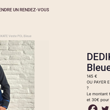
ENDRE UN RENDEZ-VOUS
IKATE Veste POL Bleue
DEDI
Bleu
145
€
OU PAYER 
?
Le montant t
et 30€ pour