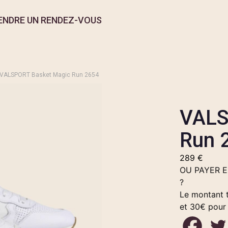
ENDRE UN RENDEZ-VOUS
 VALSPORT Basket Magic Run 2654
VALS
Run 
289
€
OU PAYER 
?
Le montant t
et 30€ pour