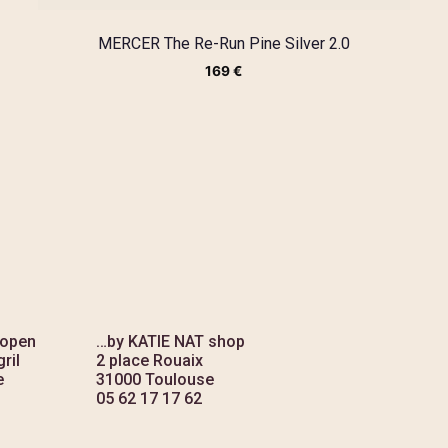
MERCER The Re-Run Pine Silver 2.0
169
€
 open
…by KATIE NAT shop
ril
2 place Rouaix
e
31000 Toulouse
05 62 17 17 62