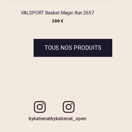
VALSPORT Basket Magic Run 2657
289
€
TOUS NOS PRODUITS
bykatienat
bykatienat_open