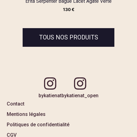
Erita Serpenter Bague Lacet Agate Verte
130
€
TOUS NOS PRODUITS
bykatienat
bykatienat_open
Contact
Mentions légales
Politiques de confidentialité
CGV