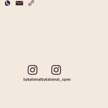
bykatienat
bykatienat_open