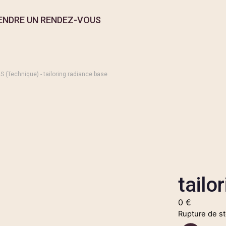
ENDRE UN RENDEZ-VOUS
S (Technique)
- tailoring radiance base
tailo
0
€
Rupture de s