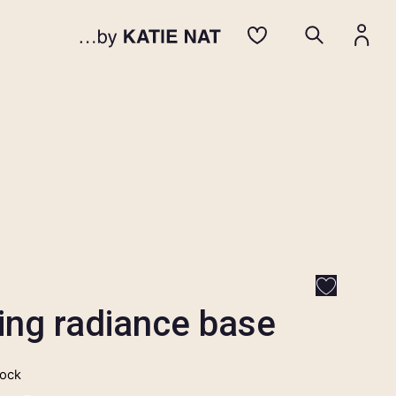
ring radiance base
tock