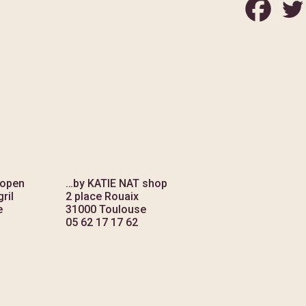
 open
…by KATIE NAT shop
ril
2 place Rouaix
e
31000 Toulouse
05 62 17 17 62