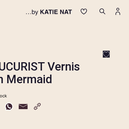
CURIST Vernis
n Mermaid
tock