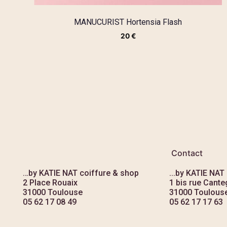
MANUCURIST Hortensia Flash
20
€
Contact
…by KATIE NAT coiffure & shop
...by KATIE NAT
2 Place Rouaix
1 bis rue Canteg
31000 Toulouse
31000 Toulous
05 62 17 08 49
05 62 17 17 63