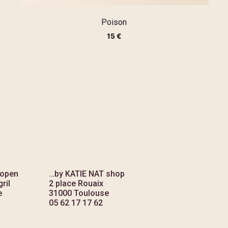
Poison
15
€
 open
…by KATIE NAT shop
ril
2 place Rouaix
e
31000 Toulouse
05 62 17 17 62