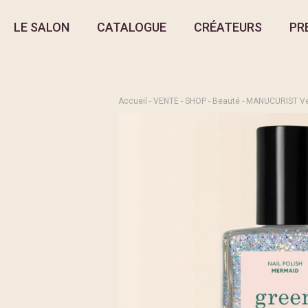
LE SALON
CATALOGUE
CRÉATEURS
PR
Accueil
-
VENTE
-
SHOP
-
Beauté
- MANUCURIST Ve