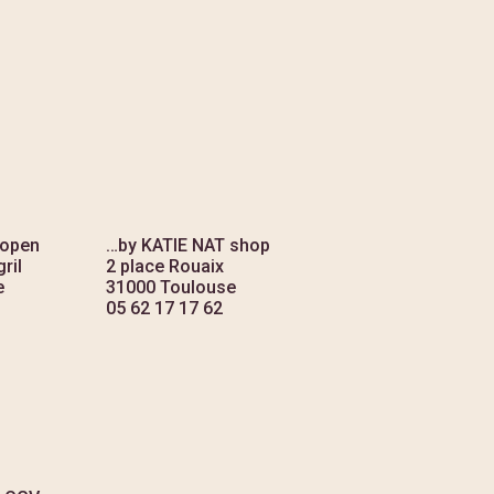
 open
…by KATIE NAT shop
ril
2 place Rouaix
e
31000 Toulouse
05 62 17 17 62