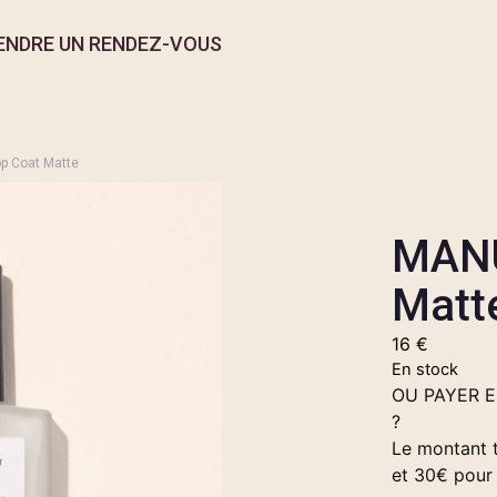
ENDRE UN RENDEZ-VOUS
p Coat Matte
MANU
Matt
16
€
En stock
OU PAYER 
?
Le montant t
et 30€ pour