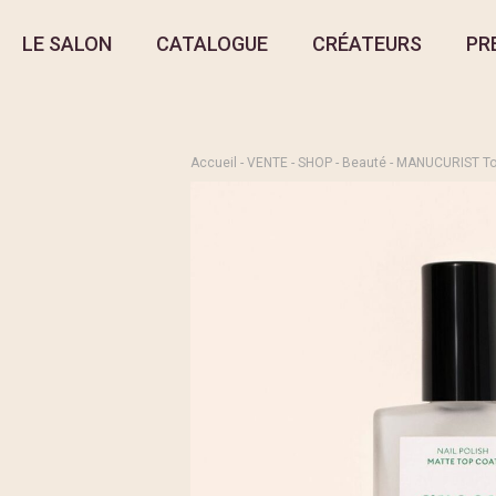
LE SALON
CATALOGUE
CRÉATEURS
PR
Accueil
-
VENTE
-
SHOP
-
Beauté
- MANUCURIST To