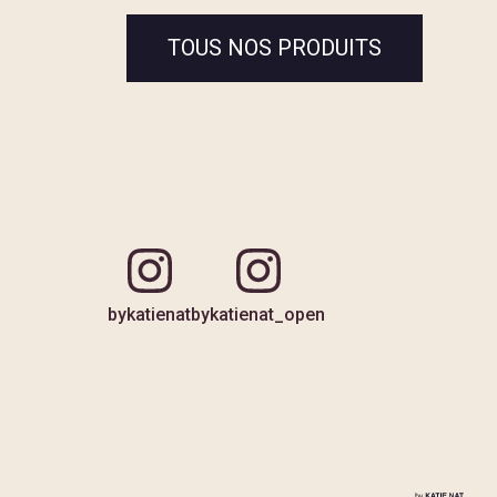
TOUS NOS PRODUITS
bykatienat
bykatienat_open