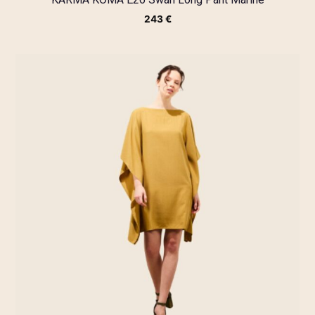
243
€