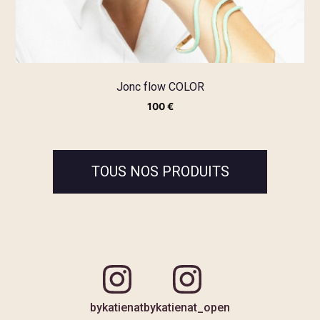
Jonc flow COLOR
100
€
TOUS NOS PRODUITS
bykatienat
bykatienat_open