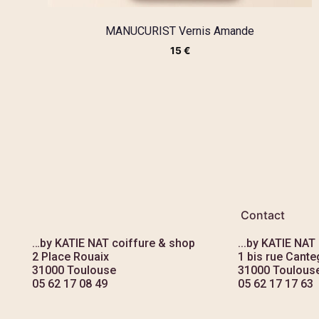
MANUCURIST Vernis Amande
15
€
Contact
…by KATIE NAT coiffure & shop
...by KATIE NAT
2 Place Rouaix
1 bis rue Canteg
31000 Toulouse
31000 Toulous
05 62 17 08 49
05 62 17 17 63