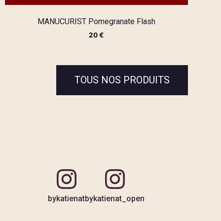
MANUCURIST Pomegranate Flash
20
€
TOUS NOS PRODUITS
bykatienat
bykatienat_open