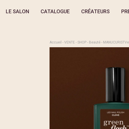
LE SALON
CATALOGUE
CRÉATEURS
PR
Accueil
-
VENTE
-
SHOP
-
Beauté
- MANUCURISTVer