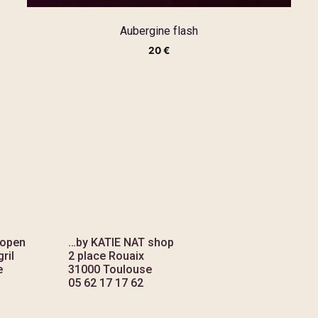
Aubergine flash
20
€
 open
…by KATIE NAT shop
ril
2 place Rouaix
e
31000 Toulouse
05 62 17 17 62