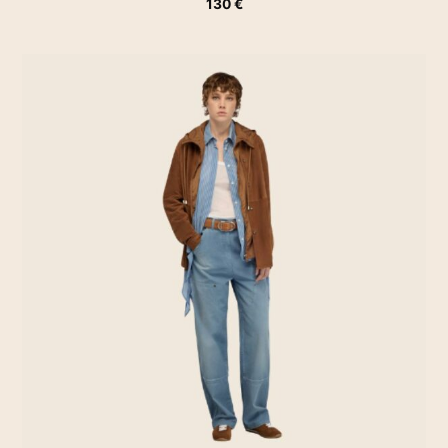
130
€