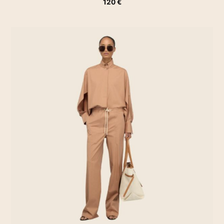
120
€