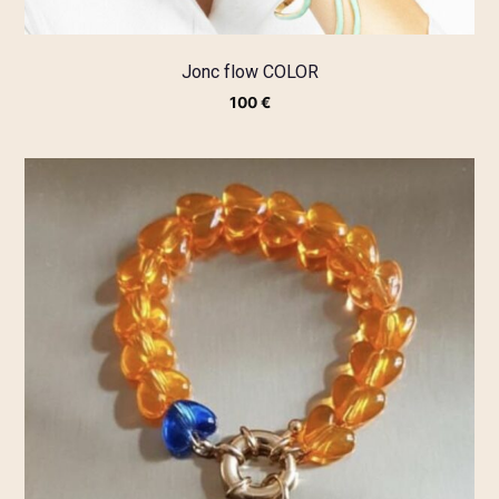
Jonc flow COLOR
100
€