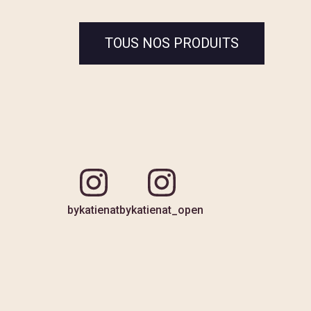
TOUS NOS PRODUITS
bykatienat
bykatienat_open