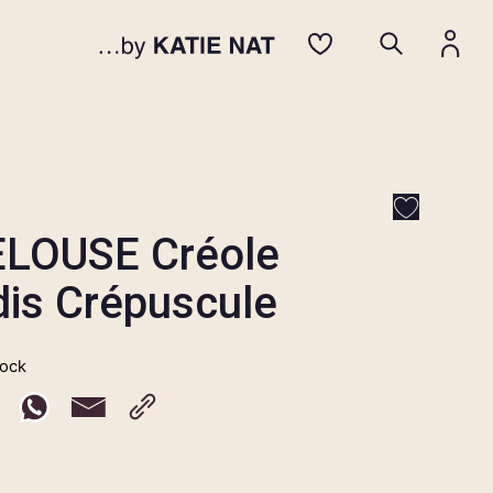
LOUSE Créole
dis Crépuscule
tock