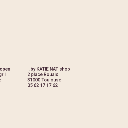
 open
…by KATIE NAT shop
ril
2 place Rouaix
e
31000 Toulouse
05 62 17 17 62